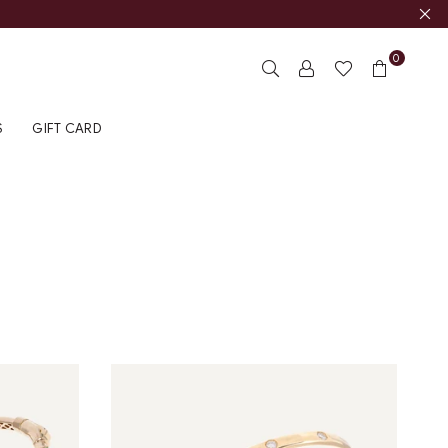
0
S
GIFT CARD