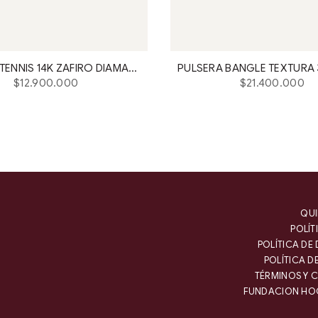
PULSERA TENNIS 14K ZAFIRO DIAMANTE
Precio
Precio
$12.900.000
$21.400.000
habitual
habitual
QUI
POLÍT
POLÍTICA DE
POLÍTICA D
TÉRMINOS Y 
FUNDACION HO