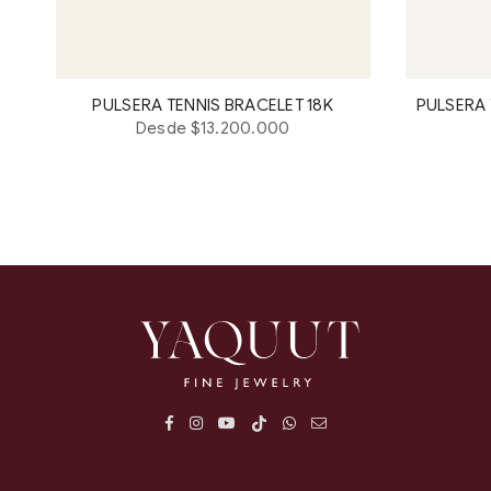
PULSERA TENNIS BRACELET 18K
Desde $13.200.000
Facebook
Instagram
YouTube
TikTok
Whatsapp
E-
mail