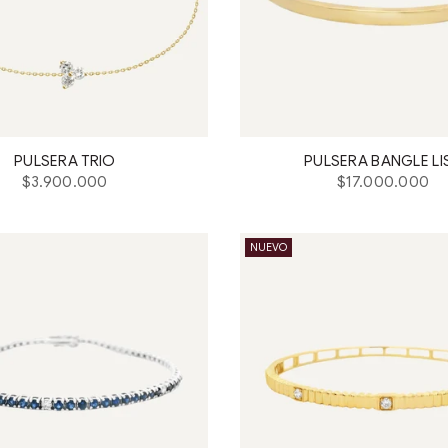
PULSERA TRIO
PULSERA BANGLE LI
Precio
Precio
$3.900.000
$17.000.000
habitual
habitual
NUEVO