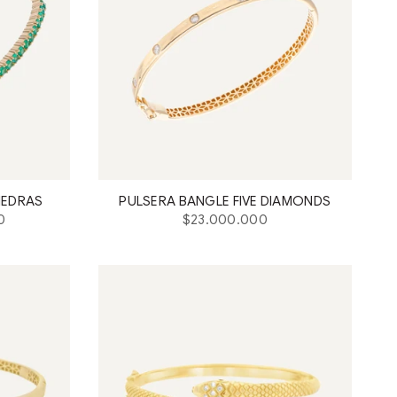
IEDRAS
PULSERA BANGLE FIVE DIAMONDS
Precio
0
$23.000.000
habitual