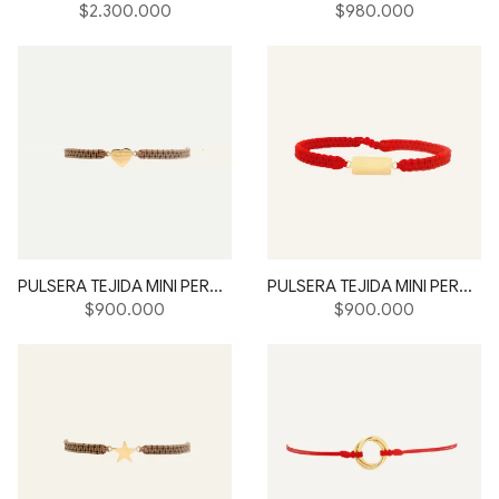
Precio
Precio
$2.300.000
$980.000
habitual
habitual
PULSERA TEJIDA MINI PERSONAL HEART
PULSERA TEJIDA MINI PERSONAL BARRA
Precio
Precio
$900.000
$900.000
habitual
habitual