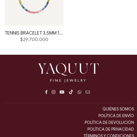
TENNIS BRACELET 3,5MM 18K
Precio
$29.700.000
habitual
Facebook
Instagram
YouTube
TikTok
Whatsapp
E-
mail
QUIÉNES SOMOS
POLÍTICA DE ENVÍO
POLÍTICA DE DEVOLUCIÓN
POLÍTICA DE PRIVACIDAD
TÉRMINOS Y CONDICIONES