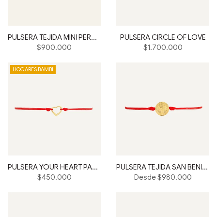
PULSERA TEJIDA MINI PERSONAL STAR
PULSERA CIRCLE OF LOVE
Precio
Precio
$900.000
$1.700.000
habitual
habitual
HOGARES BAMBI
PULSERA YOUR HEART PARA HOGARES BAMBI
PULSERA TEJIDA SAN BENITO
Precio
$450.000
Desde $980.000
habitual