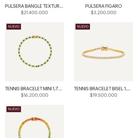
PULSERA BANGLE TEXTURA 3 PIEDRAS
PULSERA FIGARO
Precio
Precio
$21.400.000
$3.200.000
habitual
habitual
NUEVO
NUEVO
TENNIS BRACELET MINI 1,7MM 18K
TENNIS BRACELET BISEL 1,8MM 18K
Precio
Precio
$16.200.000
$19.500.000
habitual
habitual
NUEVO