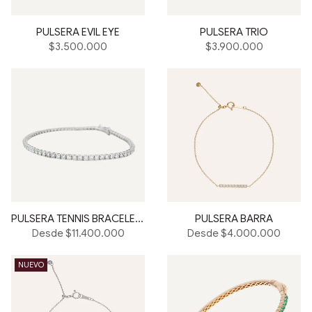
PULSERA EVIL EYE
PULSERA TRIO
Precio
Precio
$3.500.000
$3.900.000
habitual
habitual
PULSERA TENNIS BRACELET 14K
PULSERA BARRA
Desde $11.400.000
Desde $4.000.000
NUEVO