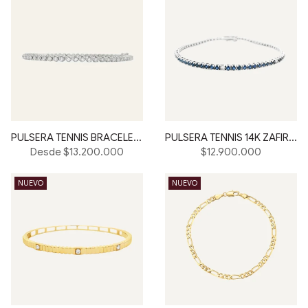
PULSERA TENNIS BRACELET 18K
PULSERA TENNIS 14K ZAFIRO DIAMANTE
Precio
Desde $13.200.000
$12.900.000
habitual
NUEVO
NUEVO