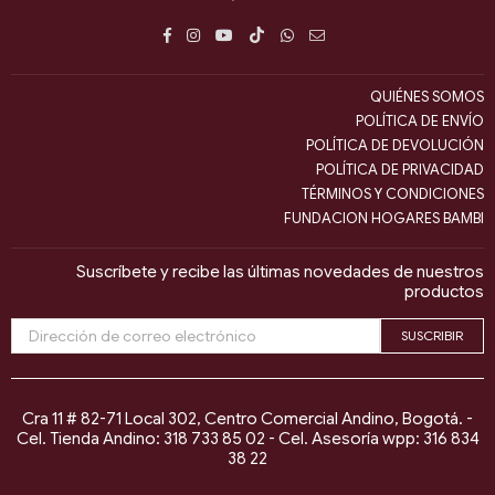
Facebook
Instagram
YouTube
TikTok
Whatsapp
E-
mail
QUIÉNES SOMOS
POLÍTICA DE ENVÍO
POLÍTICA DE DEVOLUCIÓN
POLÍTICA DE PRIVACIDAD
TÉRMINOS Y CONDICIONES
FUNDACION HOGARES BAMBI
Suscríbete y recibe las últimas novedades de nuestros
productos
SUSCRIBIR
Cra 11 # 82-71 Local 302, Centro Comercial Andino, Bogotá. -
Cel. Tienda Andino: 318 733 85 02 - Cel. Asesoría wpp: 316 834
38 22