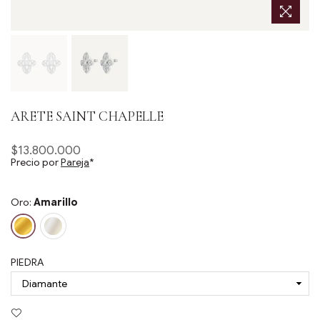
ARETE SAINT CHAPELLE
$13.800.000
Precio
Precio por
Pareja
*
habitual
Oro:
Amarillo
PIEDRA