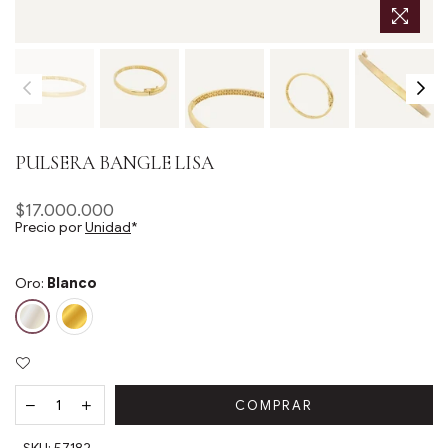
PULSERA BANGLE LISA
$17.000.000
Precio
Precio por
Unidad
*
habitual
Oro:
Blanco
COMPRAR